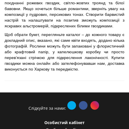
поєднанні рожевих гвоздик, світло-жовтих троянд та білої
бавовни. Якщо хочеться більше романтики, зверніть увагу на
композиції у пудрових, персикових тонах. Створити барвистий
настрій та налаштувати на позитив зможуть композиції з
яскравих альстромерій, підкреслених білими гвоздиками.
Щоб обрати букет, перегляньте каталог – до кожного товару є
докладний опис, вказано, які саме квіти входять, додано кілька
фотографій. Рослини можуть бути запаковані у флористичний
або крафтовий папір, у капелюшкову коробку чи просто
перев’язані стрічкою для підкреслення лаконічності. Купити
гвоздики можна онлайн або зателефонувавши нам, доставка
виконується по Харкову та передмістю.
Слідкуйте за нами:
Особистий кабінет