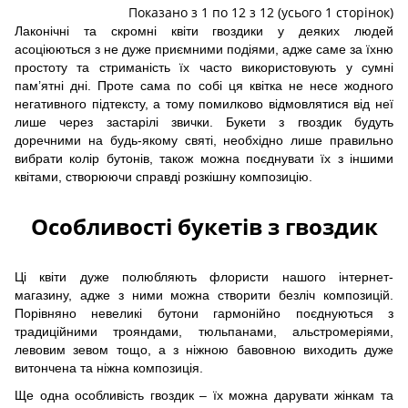
Показано з 1 по 12 з 12 (усього 1 сторінок)
Лаконічні та скромні квіти гвоздики у деяких людей
асоціюються з не дуже приємними подіями, адже саме за їхню
простоту та стриманість їх часто використовують у сумні
пам’ятні дні. Проте сама по собі ця квітка не несе жодного
негативного підтексту, а тому помилково відмовлятися від неї
лише через застарілі звички. Букети з гвоздик будуть
доречними на будь-якому святі, необхідно лише правильно
вибрати колір бутонів, також можна поєднувати їх з іншими
квітами, створюючи справді розкішну композицію.
Особливості букетів з гвоздик
Ці квіти дуже полюбляють флористи нашого інтернет-
магазину, адже з ними можна створити безліч композицій.
Порівняно невеликі бутони гармонійно поєднуються з
традиційними трояндами, тюльпанами, альстромеріями,
левовим зевом тощо, а з ніжною бавовною виходить дуже
витончена та ніжна композиція.
Ще одна особливість гвоздик – їх можна дарувати жінкам та