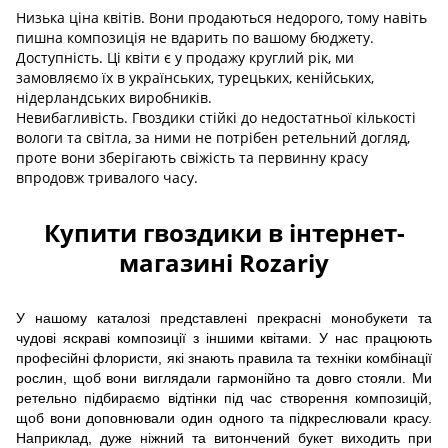
Низька ціна квітів. Вони продаються недорого, тому навіть
пишна композиція не вдарить по вашому бюджету.
Доступність. Ці квіти є у продажу круглий рік, ми
замовляємо їх в українських, турецьких, кенійських,
нідерландських виробників.
Невибагливість. Гвоздики стійкі до недостатньої кількості
вологи та світла, за ними не потрібен ретельний догляд,
проте вони зберігають свіжість та первинну красу
впродовж тривалого часу.
Купити гвоздики в інтернет-
магазині Rozariy
У нашому каталозі представлені прекрасні монобукети та
чудові яскраві композиції з іншими квітами. У нас працюють
професійні флористи, які знають правила та техніки комбінації
рослин, щоб вони виглядали гармонійно та довго стояли. Ми
ретельно підбираємо відтінки під час створення композицій,
щоб вони доповнювали один одного та підкреслювали красу.
Наприклад, дуже ніжний та витончений букет виходить при