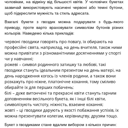
чоловікам, на відміну від більшості квітів. У чоловічих букетах
зазвичай використовують насичені червоні або темні бутони,
щоб підкреслити мужність та стиль адресата.
Взагалі букети з гвоздик можна подарувати з будь-якого
приводу, проте варто враховувати символізм бутонів різних
кольорів. Наведемо кілька прикладів:
червоні гвоздики говорять про повагу, їх обирають на
професійні свята, наприклад, на день вчителя, також ними
можна привітати з різноманітними досягненнями у спорті
чи у навчанні;
рожеві – символ родинного затишку та любові, такі
гвоздики стануть ідеальним презентом на день матері, на
день народження когось із членів родини, а також вони
розкажуть про ніжне, платонічне кохання, тому сміливо
обирайте їх для перших побачень;
білі – дуже витончені та прекрасні квіти стануть гарним
доповненням весільного букета, як і інші білі квіти,
символізують чистоту, ніжність, взаємне кохання;
жовті – ці гвоздики дарують у якості побажання успіхів, їх
можна презентувати колегам, керівництву, друзям тощо.
Букет з гвоздиками стане вдалим вибором з кількох причин: