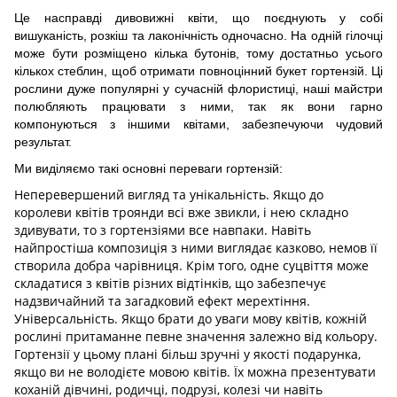
Це насправді дивовижні квіти, що поєднують у собі
вишуканість, розкіш та лаконічність одночасно. На одній гілочці
може бути розміщено кілька бутонів, тому достатньо усього
кількох стеблин, щоб отримати повноцінний букет гортензій. Ці
рослини дуже популярні у сучасній флористиці, наші майстри
полюбляють працювати з ними, так як вони гарно
компонуються з іншими квітами, забезпечуючи чудовий
результат.
Ми виділяємо такі основні переваги гортензій:
Неперевершений вигляд та унікальність. Якщо до
королеви квітів троянди всі вже звикли, і нею складно
здивувати, то з гортензіями все навпаки. Навіть
найпростіша композиція з ними виглядає казково, немов її
створила добра чарівниця. Крім того, одне суцвіття може
складатися з квітів різних відтінків, що забезпечує
надзвичайний та загадковий ефект мерехтіння.
Універсальність. Якщо брати до уваги мову квітів, кожній
рослині притаманне певне значення залежно від кольору.
Гортензії у цьому плані більш зручні у якості подарунка,
якщо ви не володієте мовою квітів. Їх можна презентувати
коханій дівчині, родичці, подрузі, колезі чи навіть