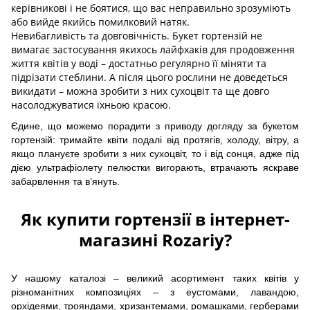
керівникові і не боятися, що вас неправильно зрозуміють
або вийде якийсь помилковий натяк.
Невибагливість та довговічність. Букет гортензій не
вимагає застосування якихось лайфхаків для продовження
життя квітів у воді – достатньо регулярно її міняти та
підрізати стеблини. А після цього рослини не доведеться
викидати – можна зробити з них сухоцвіт та ще довго
насолоджуватися їхньою красою.
Єдине, що можемо порадити з приводу догляду за букетом
гортензій: тримайте квіти подалі від протягів, холоду, вітру, а
якщо плануєте зробити з них сухоцвіт, то і від сонця, адже під
дією ультрафіолету пелюстки вигорають, втрачають яскраве
забарвлення та в’януть.
Як купити гортензії в інтернет-
магазині Rozariy?
У нашому каталозі – великий асортимент таких квітів у
різноманітних композиціях – з еустомами, лавандою,
орхідеями, трояндами, хризантемами, ромашками, герберами