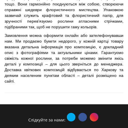
тощо. Вони гармонійно поєднуються між собою, створюючи
справжні шедеври флористичного мистецтва. Упаковкою
зазвичай служить крафтовий та флористичний папір, для
зручності перев’язуємо рослини атласними стрічками,
підібраними так, щоб не порушити гаму кольорів.
Замовлення можна оформити онлайн або зателефонувавши
нам. Ми продаємо букети недорого, у кожній картці товару
вказана детальна інформація про композицію, є докладний
опис з фотографіями та актуальними цінами. Гарантуємо
свіжість кожної рослини, за потреби можемо змінити якісь
деталі у композиції – для цього зверніться до менеджера.
Доставка квіткових композицій відбувається по Харкову та
деяким населеним пунктам області – деталі розміщено на
сайті.
Слідкуйте за нами: