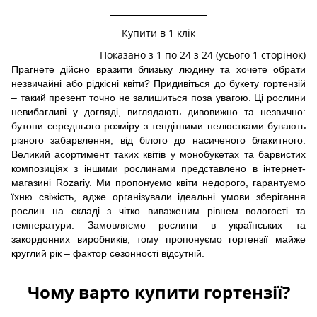
Купити в 1 клік
Показано з 1 по 24 з 24 (усього 1 сторінок)
Прагнете дійсно вразити близьку людину та хочете обрати
незвичайні або рідкісні квіти? Придивіться до букету гортензій
– такий презент точно не залишиться поза увагою. Ці рослини
невибагливі у догляді, виглядають дивовижно та незвично:
бутони середнього розміру з тендітними пелюстками бувають
різного забарвлення, від білого до насиченого блакитного.
Великий асортимент таких квітів у монобукетах та барвистих
композиціях з іншими рослинами представлено в інтернет-
магазині Rozariy. Ми пропонуємо квіти недорого, гарантуємо
їхню свіжість, адже організували ідеальні умови зберігання
рослин на складі з чітко виваженим рівнем вологості та
температури. Замовляємо рослини в українських та
закордонних виробників, тому пропонуємо гортензії майже
круглий рік – фактор сезонності відсутній.
Чому варто купити гортензії?