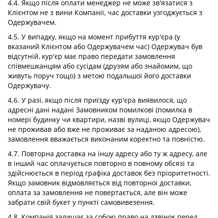
4.4. Якщо після оплати менеджер не може зв'язатися з
Клієнтом не з вини Компанії, час доставки узгоджується з
Одержувачем.
4.5. У випадку, якщо на момент прибуття кур'єра (у
вказаний Клієнтом або Одержувачем час) Одержувач був
відсутній, кур'єр має право передати замовлення
співмешканцям або сусідам (друзям або знайомим, що
живуть поруч тощо) з метою подальшої його доставки
Одержувачу.
4.6. У разі, якщо після приїзду кур'єра виявилося, що
адресні дані надані Замовником помилкові (помилка в
номері будинку чи квартири, назві вулиці, якщо Одержувач
не проживав або вже не проживає за наданою адресою),
замовлення вважається виконаним коректно та повністю.
4.7. Повторна доставка на іншу адресу або ту ж адресу, але
в інший час оплачується повторно в повному обсязі та
здійснюється в період графіка доставок без пріоритетності.
Якщо замовник відмовляється від повторної доставки,
оплата за замовлення не повертається, але він може
забрати свій букет у пункті самовивезення.
4.8. Компанія залишає за собою право на дзвінок перед