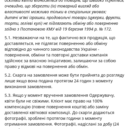
оскільки квіти відносяться до товарів, що швидко псуються,
очевидно, що зберегти (їх) товарний вигляд або
властивості можливо тільки в спеціальних умовах;
дитячі м'які іграшки, продовольчі товари (цукерки, фрукти,
торти, гелієві кулі) не підлягають обміну або поверненню
згідно з Постановою КМУ від 19 березня 1994 р. № 172.
5.1. Незважаючи на те, що фактично вся продукція, що
доставляється, не підлягає поверненню або обміну
відповідно до чинного законодавства України -
повернення, обміни та повторні доставки компанія
здійснює за власною ініціативою, залишаючи за собою
право у відмові на повернення або обмін.
5.2. Скарга на замовлення може бути прийнята до розгляду
лише якщо вона подана протягом 24 годин з моменту
виконання замовлення.
5.3. Якщо у момент вручення замовлення Одержувачу,
квіти були не свіжими. Клієнт має право на 100%
компенсацію (повне повернення коштів) або заміну
доставленої квіткової композиції. До скарги додаються
фотографії, зроблені протягом години з моменту
отримання замовлення. Фотографії, надіслані за добу (24