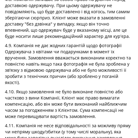
доставкою одержувачу. При цьому одержувачу не
повідомляють, що буде доставлено і від когось, тим самим
зберігаючи сюрприз. Клієнт може вказати в замовленні
доставку "без дзвінка" у випадку, якщо він точно
впевнений, що одержувач буде у вказаному місці, але це
буде носити лише рекомендаційний характер для кур'єра.
4.9. Компанія не дає жодних гарантій щодо фотографії
Одержувача з квітами чи подарунками в момент їх
вручення. Замовлення вважається виконаним коректно та
повністю навіть якщо така фотографія не була зроблена у
зв'язку з відмовою одержувача або не було можливості її
зробити з технічних причин (або зроблено у поганій
якості).
4.10. Якщо замовлення не було виконане повністю або
частково з вини Компанії, Клієнт має право вимагати
компенсацію, або він може бути виконаний найближчим
часом за погодженням з Клієнтом. Сума компенсації не
може перевищувати вартість замовлення.
4.11. Компанія не несе відповідальності за можливу пряму
чи непряму шкоду/збитки (у тому числі моральну), яка
може бути заподіяна внаслідок виконання замовлення