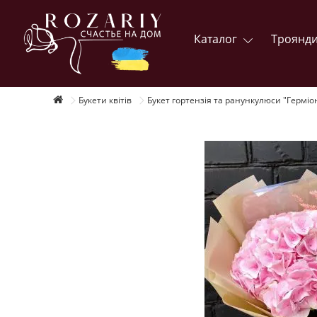
Каталог
Троянд
Букети квітів
Букет гортензія та ранункулюси "Герміо