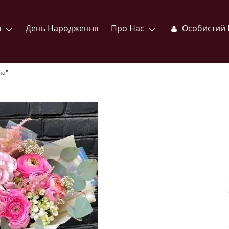
и
День Народження
Про Нас
Особистий 
на"