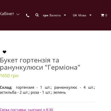
Кабінет
0
грн
Валюта
Мова
Букет гортензія та
ранункулюси "Герміона"
1650 грн
Склад:
гортензия - 1 шт.; ранюнкулюс - 4 шт.;
астильба - 2 шт.; роза - 1 шт.; зелень
Свіжа поставка: сьогодні о 8:30