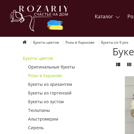
Каталог
Ро
Букеты цветов
Розы в Харькове
Букеты из 9 роз
Буке
Букеты цветов
Оригинальные букеты
Розы в Харькове
Букеты из хризантем
Букеты из гортензий
Букеты из эустом
Тюльпаны
Альстромерии
Сирень