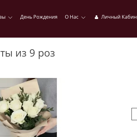
зы
День Рождения
О Нас
Личный Кабин
ты из 9 роз