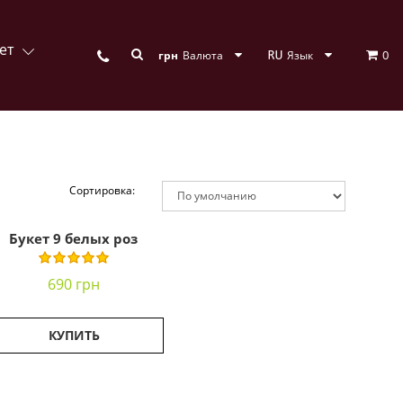
ет
0
грн
Валюта
Язык
Сортировка:
Букет 9 белых роз
690 грн
КУПИТЬ