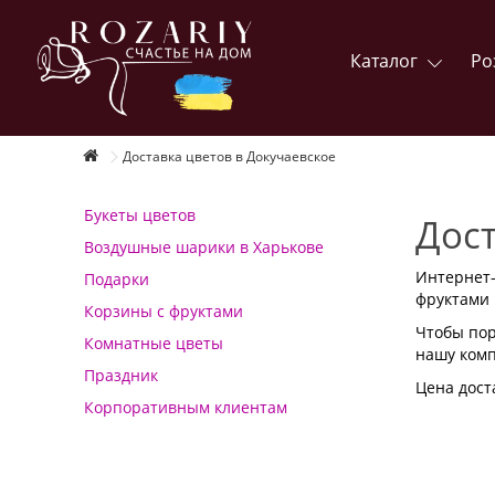
Каталог
Ро
Доставка цветов в Докучаевское
Букеты цветов
Дост
Воздушные шарики в Харькове
Интернет-
Подарки
фруктами 
Корзины с фруктами
Чтобы пор
Комнатные цветы
нашу комп
Праздник
Цена доста
Корпоративным клиентам