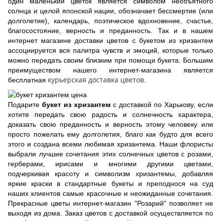
один маленький цветок является символом необъятного
солнца и целой японской нации, обозначает бессмертие (или
долголетие), календарь, поэтическое вдохновение, счастье,
благосостояние, верность и преданность. Так и в нашем
интернет магазине доставки цветов с букетом из хризантем
ассоциируется вся палитра чувств и эмоций, которые только
можно передать своим близким при помощи букета. Большим
преимуществом нашего интернет-магазина является
курьерская доставка цветов
бесплатная
.
Подарите
букет из хризантем
с доставкой по Харькову, если
хотите передать свою радость и солнечность характера,
доказать свою преданность и верность этому человеку или
просто пожелать ему долголетия, благо как будто для всего
этого и создана всеми любимая хризантема. Наши флористы
выбрали лучшие сочетания этих солнечных цветов с розами,
герберами, ирисами и многими другими цветами,
подчеркивая красоту и символизм хризантемы, добавляя
яркие краски в стандартные букеты и преподнося на суд
наших клиентов самые красочные и неожиданные сочетания.
Прекрасные цветы интернет-магазин "Розарий" позволяет не
выходя из дома. Заказ цветов с доставкой осуществляется по