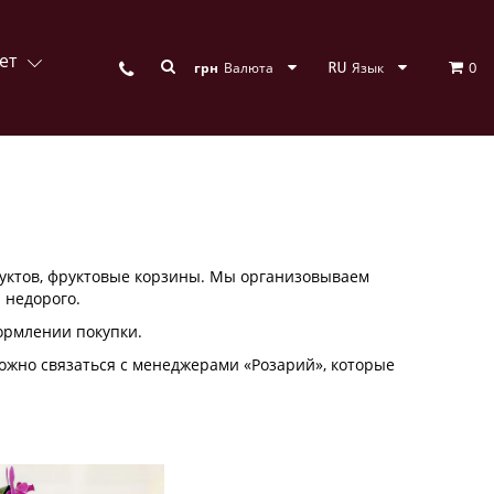
ет
0
грн
Валюта
Язык
руктов, фруктовые корзины. Мы организовываем
 недорого.
ормлении покупки.
можно связаться с менеджерами «Розарий», которые