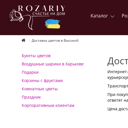
Каталог
Ро
Доставка цветов в Высокий
Букеты цветов
Дост
Воздушные шарики в Харькове
Интернет-
Подарки
курьерску
Корзины с фруктами
Транспорт
Комнатные цветы
При покуп
Праздник
ответят н
Корпоративным клиентам
Цена доста