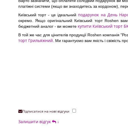
Варто зазначити, що оплатити солодкий подарунок ви мо
платіжні системи (якщо ви знаходитесь за кордоном), пере
подарунок на День Нар
Київський торт - це ідеальний
окремо. Якщо оригінальний Київський торт Roshen вам
купити Київський торт Б
бюджетний аналог - ви можете
В той же час для цінителів продукції Roshen компанія "Р
торт Грильяжний
. Ми гарантуємо вам якість і свіжість п
Підписатися на нові відгуки
Залишити відгук
↓