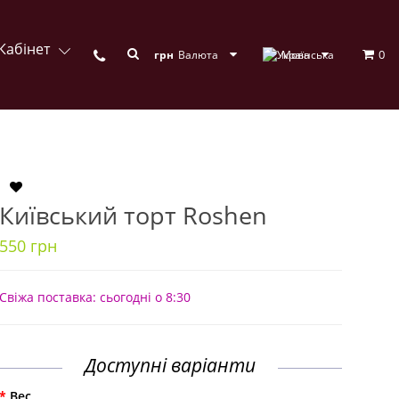
Кабінет
0
грн
Валюта
Мова
Київський торт Roshen
550 грн
Свіжа поставка: сьогодні о 8:30
Доступні варіанти
Вес