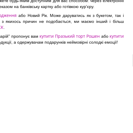
жете будь-яким доступним для вас способом: через електронні
казом на банківську картку або готівкою кур'єру.
одження
або Новий Рік. Може даруватись як з букетом, так і
 з якихось причин не подобається, ми маємо інший і більш
КК
.
купити Празький торт Рошен
купити
озарій" пропонує вам
або
родукції, а одержувачам подарунків неймовірні солодкі емоції!