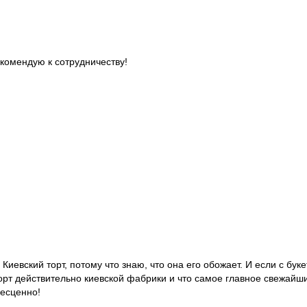
комендую к сотрудничеству!
 Киевский торт, потому что знаю, что она его обожает. И если с бук
торт действительно киевской фабрики и что самое главное свежайш
бесценно!