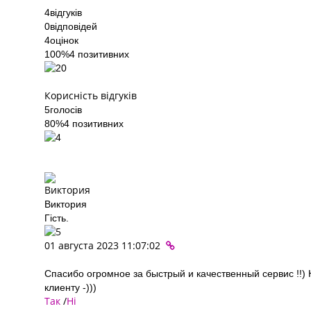
4
відгуків
0
відповідей
4
оцінок
100%
4 позитивних
Корисність відгуків
5
голосів
80%
4 позитивних
Виктория
Гість.
01 августа 2023 11:07:02
Спасибо огромное за быстрый и качественный сервис !!)
клиенту -)))
Так
/
Ні