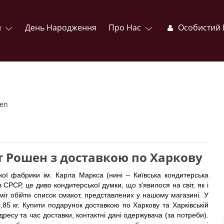
и
День Народження
Про Нас
Особистий 
т Рошен з доставкою по Харкову
ької фабрики ім. Карла Маркса (нині – Київська кондитерська
СРСР, це диво кондитерської думки, що з'явилося на світ, як і
іг обійти список смакот, представлених у нашому магазині. У
,85 кг. Купити подарунок доставкою по Харкову та Харківській
дресу та час доставки, контактні дані одержувача (за потреби).