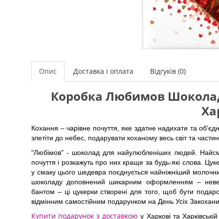
Опис
Доставка і оплата
Відгуків (0)
Коробка Любимов Шоколадн
Ха
Кохання – чарівне почуття, яке здатне надихати та об'єд
злетіти до небес, подарувати коханому весь світ та частин
"Любімов" - шоколад для найулюбленіших людей. Найсма
почуття і розкажуть про них краще за будь-які слова. Цу
у смаку цього шедевра поєднується найніжніший молочни
шоколаду доповнений шикарним оформленням – неве
бантом – ці цукерки створені для того, щоб бути пода
відмінним самостійним подарунком на День Усіх Закохани
Купити подарунок з доставкою
у Харкові та Харківській