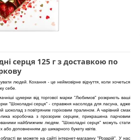
і серця 125 г з доставкою по
ркову
нувати людей. Кохання - це неймовірне відчуття, коли хочеться
ку себе.
чніші цукерки від торгової марки "Любимов" розкриють ваші
керки "Шоколадні серця" - справжня насолода для ласуна, адже
й шоколад з повітряним горіховим пралином. А чарівний смак
лика коробочка з прозорим серцем, прикрашена парчовим
рованими найближчим людям. "Шоколадні серця" можуть стати
х або доповненням до шикарного букету квітів.
 області ви можете на сайті інтернет-магазину "Розарій". У нас