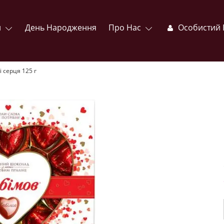
и
День Народження
Про Нас
Особистий 
 серця 125 г