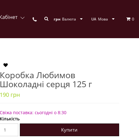
Кабінет
0
грн
Валюта
Мова
Коробка Любимов
Шоколадні серця 125 г
190 грн
Свіжа поставка: сьогодні о 8:30
Кількість
Купити