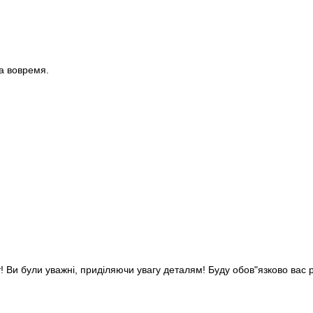
ка вовремя.
т! Ви були уважні, приділяючи увагу деталям! Буду обов"язково вас