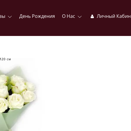
зы
День Рождения
О Нас
Личный Кабин
Ø20 см