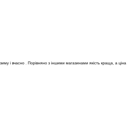
 зиму і вчасно . Порівняно з іншими магазинами якість краща, а ціна