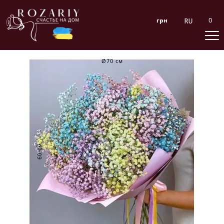
0
грн
Ø70 см
60 см