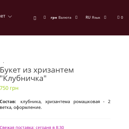
ет
0
грн
Валюта
Язык
Букет из хризантем
"Клубничка"
750 грн
Состав:
клубника, хризантема ромашковая - 2
ветка, оформление.
Свежая поставка: сегодня в 8:30