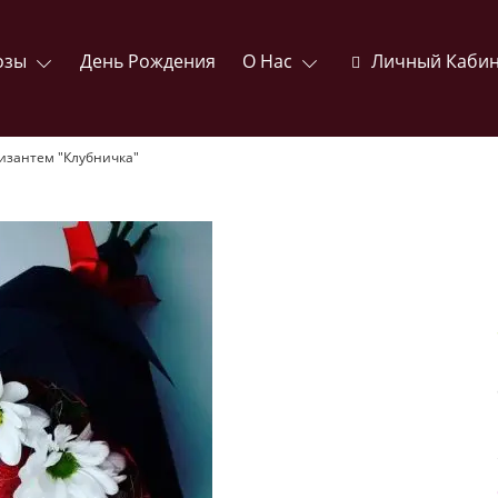
озы
День Рождения
О Нас
Личный Кабин
ризантем "Клубничка"