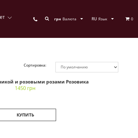
ет
0
грн
Валюта
Язык
Сортировка:
бникой и розовыми розами Розовика
1450 грн
КУПИТЬ