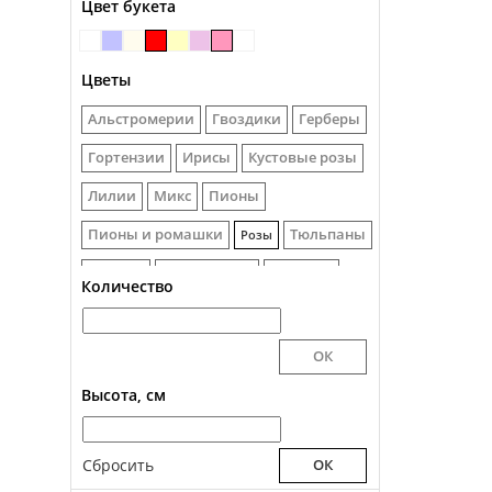
Цвет букета
Цветы
Альстромерии
Гвоздики
Герберы
Гортензии
Ирисы
Кустовые розы
Лилии
Микс
Пионы
Пионы и ромашки
Тюльпаны
Розы
Фрезии
Хризантемы
Эустомы
Количество
Высота, см
Сбросить