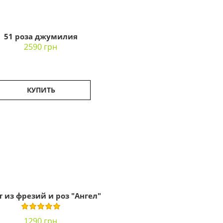
51 роза джумилия
2590 грн
КУПИТЬ
т из фрезий и роз "Ангел"
1290 грн