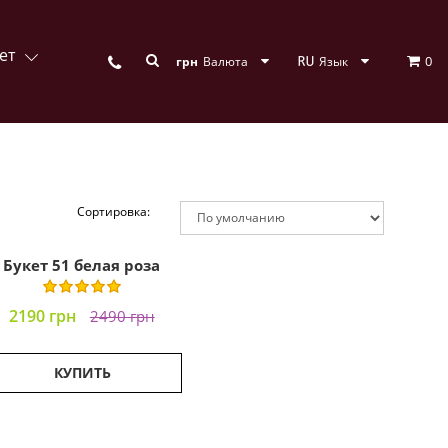
ет
0
грн
Валюта
Язык
Сортировка:
Букет 51 белая роза
2190 грн
2490 грн
КУПИТЬ