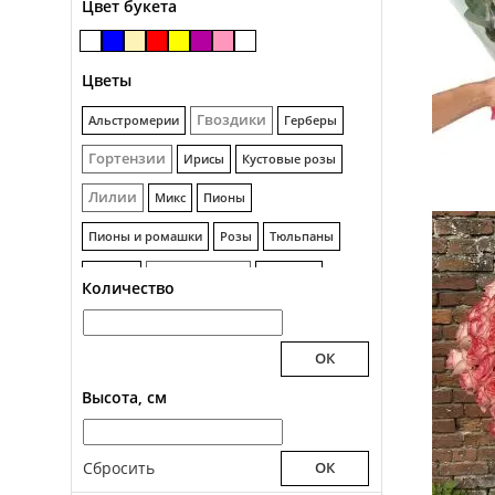
Цвет букета
Цветы
Гвоздики
Альстромерии
Герберы
Гортензии
Ирисы
Кустовые розы
Лилии
Микс
Пионы
Пионы и ромашки
Розы
Тюльпаны
Хризантемы
Фрезии
Эустомы
Количество
Высота, см
Сбросить