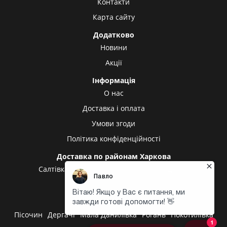
Контакти
Карта сайту
Додатково
Новини
Акції
Інформація
О нас
Доставка і оплата
Умови згоди
Політика конфіденційності
Доставка по районам Харкова
Салтівка
Олексіївка
Холодна гора
Центр
Центральний ринок
Доставка в інші міста
Пісочин
Дергачі
Мала Данилівка
Рогань
Покотилівка