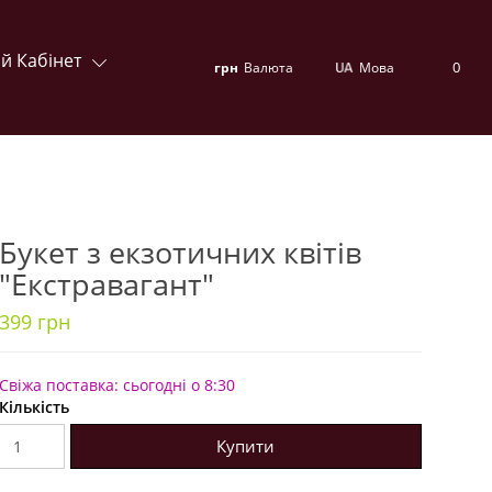
й Кабінет
0
грн
Валюта
Мова
Букет з екзотичних квітів
"Екстравагант"
399 грн
Свіжа поставка: сьогодні о 8:30
Кількість
Купити