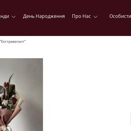
янди
День Народження
Про Нас
Особисти
 "Екстравагант"