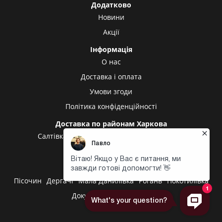
Додатково
Новини
Акції
Інформація
О нас
Доставка і оплата
Умови згоди
Політика конфіденційності
Доставка по районам Харкова
Салтівка
Олексіївка
Холодна гора
Центр
Центральний ринок
Доставка в інші міста
Пісочин
Дергачі
Мала Данилівка
Рогань
Покотилівка
Докучаївське
Високий