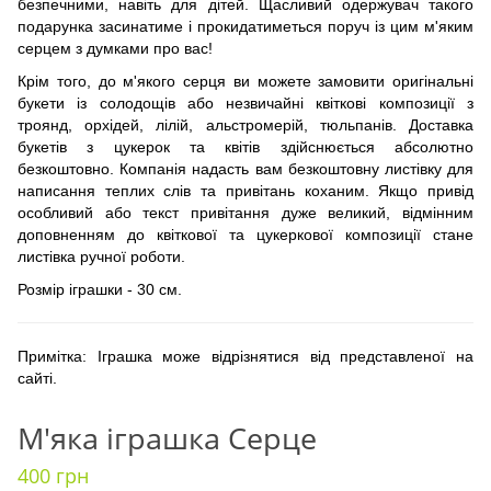
безпечними, навіть для дітей. Щасливий одержувач такого
подарунка засинатиме і прокидатиметься поруч із цим м'яким
серцем з думками про вас!
Крім того, до м'якого серця ви можете замовити оригінальні
букети із солодощів або незвичайні квіткові композиції з
троянд, орхідей, лілій, альстромерій, тюльпанів. Доставка
букетів з цукерок та квітів здійснюється абсолютно
безкоштовно. Компанія надасть вам безкоштовну листівку для
написання теплих слів та привітань коханим. Якщо привід
особливий або текст привітання дуже великий, відмінним
доповненням до квіткової та цукеркової композиції стане
листівка ручної роботи.
Розмір іграшки - 30 см.
Примітка: Іграшка може відрізнятися від представленої на
сайті.
М'яка іграшка Серце
400 грн