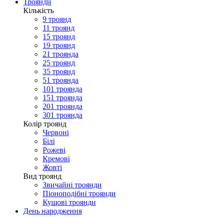
Троянди
Кількість
9 троянд
11 троянд
15 троянд
19 троянд
21 троянда
25 троянд
35 троянд
51 троянда
101 троянда
151 троянда
201 троянда
301 троянда
Колір троянд
Червоні
Білі
Рожеві
Кремові
Жовті
Вид троянд
Звичайні троянди
Піоноподібні троянди
Кущові троянди
День народження