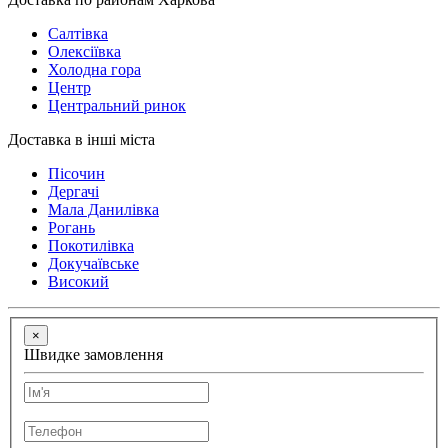
Салтівка
Олексіївка
Холодна гора
Центр
Центральний ринок
Доставка в інші міста
Пісочин
Дергачі
Мала Данилівка
Рогань
Покотилівка
Докучаївське
Високий
×
Швидке замовлення