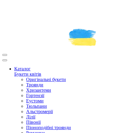
Каталог
Букети квітів
Оригінальні букети
Троянди
Хризантеми
Гортензії
Еустоми
Тюльпани
Альстромерії
Лілії
Півонії
Піоноподібні троянди
Ромашки