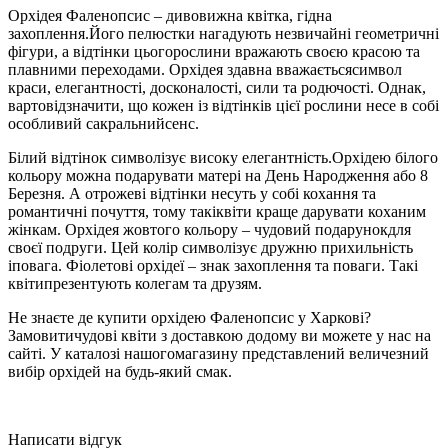
Орхідея Фаленопсис – дивовижна квітка, гідна
захоплення.Його пелюстки нагадують незвичайні геометричні
фігури, а відтінки цьогорослини вражають своєю красою та
плавними переходами. Орхідея здавна вважаєтьсясимвол
краси, елегантності, досконалості, сили та родючості. Однак,
вартовідзначити, що кожен із відтінків цієї рослини несе в собі
особливий сакральнийсенс.
Білий відтінок символізує високу елегантність.Орхідею білого
кольору можна подарувати матері на День Народження або 8
Березня. А отрожеві відтінки несуть у собі кохання та
романтичні почуття, тому такіквіти краще дарувати коханим
жінкам. Орхідея жовтого кольору – чудовий подарунокдля
своєї подруги. Цей колір символізує дружню прихильність
іповага. Фіолетові орхідеї – знак захоплення та поваги. Такі
квітипрезентують колегам та друзям.
Не знаєте де купити орхідею Фаленопсис у Харкові?
Замовитичудові квіти з доставкою додому ви можете у нас на
сайті. У каталозі нашогомагазину представлений величезний
вибір орхідей на будь-який смак.
Написати відгук