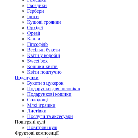
Гвоздики
Гербери
Іриси
Кущові троянди
Орхідеї
Фрезії
Калли
Гіпсофілb
Весільні букети
Квіти у коробці
Sweet box
Кошики квітів
Квіти поштучно
Подарунки
Букети з цукерок
Подарунки для чоловіків
Подарункові кошики
Солодощі
Мякі іграшки
Листівки
Послуги та аксесуари
Повітряні кулі
Повітряні кулі
Фруктові композиції