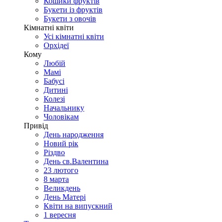
Кошики фруктів
Букети із фруктів
Букети з овочів
Кімнатні квіти
Усі кімнатні квіти
Орхідеї
Кому
Любій
Мамі
Бабусі
Дитині
Колезі
Начальнику
Чоловікам
Привід
День народження
Новий рік
Різдво
День св.Валентина
23 лютого
8 марта
Великдень
День Матері
Квіти на випускний
1 вересня