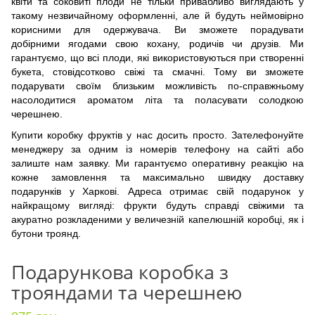
квіти та соковиті плоди не тільки привабливо виглядають у
такому незвичайному оформленні, але й будуть неймовірно
корисними для одержувача. Ви зможете порадувати
добірними ягодами свою кохану, родичів чи друзів. Ми
гарантуємо, що всі плоди, які використовуються при створенні
букета, стовідсотково свіжі та смачні. Тому ви зможете
подарувати своїм близьким можливість по-справжньому
насолодитися ароматом літа та поласувати солодкою
черешнею.
Купити коробку фруктів у нас досить просто. Зателефонуйте
менеджеру за одним із номерів телефону на сайті або
залиште нам заявку. Ми гарантуємо оперативну реакцію на
кожне замовлення та максимально швидку доставку
подарунків у Харкові. Адреса отримає свій подарунок у
найкращому вигляді: фрукти будуть справді свіжими та
акуратно розкладеними у величезній капелюшній коробці, як і
бутони троянд.
Подарункова коробка з
трояндами та черешнею