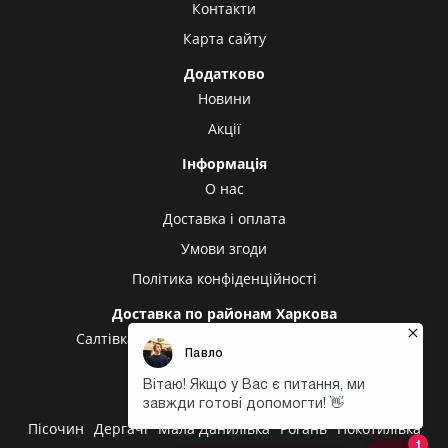
Контакти
Карта сайту
Додатково
Новини
Акції
Інформація
О нас
Доставка і оплата
Умови згоди
Політика конфіденційності
Доставка по районам Харкова
Салтівка
Олексіївка
Холодна гора
Центр
Центральний ринок
Доставка в інші міста
Пісочин
Дергачі
Мала Данилівка
Рогань
Покотилівка