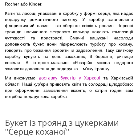
Rocher або Kinder.
Квіти та ласощі упаковані в коробку у формі серця, яка надає
подарунку романтичного вигляду. У коробці встановлено
флористичний оазис – він зберігає свіжість рослин. Червоні
троянди насиченого яскравого кольору надають композиції
чуттєвості та пристрасті. Смачні вишукані насолоди
доповнюють букет, вони підкреслюють турботу про кохану,
говорять про бажання зробити їй задоволення. Таку святкову
коробку купують на день закоханих, 8 березня, річницю
весілля. В інтернет-магазині «Розарій» можна недорого
замовити доповнення до подарунка – м'яку іграшку.
доставку букетів у Харкові
Ми виконуємо
та Харківській
області. Наші кур'єри привозять квіти та солодощі цілодобово:
при оформленні замовлення вкажіть, о котрій годині вам
потрібна подарункова коробка.
Букет із троянд з цукерками
"Серце коханої"