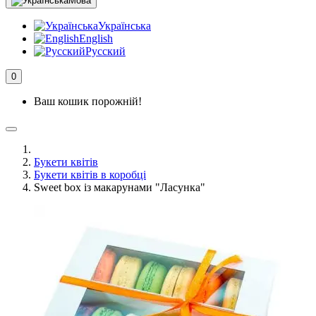
Мова
Українська
English
Русский
0
Ваш кошик порожній!
Букети квітів
Букети квітів в коробці
Sweet box із макарунами "Ласунка"