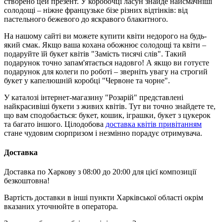
створено цей презент. У коробочці ласун знайде найсмачніші
солодощі – ніжне французьке бізе різних відтінків: від
пастельного бежевого до яскравого блакитного.
На нашому сайті ви можете купити квіти недорого на будь-
який смак. Якщо ваша кохана обожнює солодощі та квіти –
подаруйте їй букет квітів "Замість тисячі слів". Такий
подарунок точно запам'ятається надовго! А якщо ви готуєте
подарунок для колеги по роботі – зверніть увагу на строгий
букет у капелюшній коробці "Червоне та чорне".
У каталозі інтернет-магазину "Розарій" представлені
найкрасивіші букети з живих квітів. Тут ви точно знайдете те,
що вам сподобається: букет, кошик, іграшки, букет з цукерок
та багато іншого. Цілодобова
доставка квітів привітанням
стане чудовим сюрпризом і незмінно порадує отримувача.
Доставка
Доставка по Харкову з 08:00 до 20:00 для цієї композиції
безкоштовна!
Вартість доставки в інші пункти Харківської області окрім
вказаних уточнюйте в оператора.