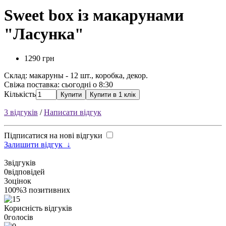
Sweet box із макарунами
"Ласунка"
1290 грн
Склад:
макаруны - 12 шт., коробка, декор.
Свіжа поставка: сьогодні о 8:30
Кількість
Купити
Купити в 1 клік
3 відгуків
/
Написати відгук
Підписатися на нові відгуки
Залишити відгук
↓
3
відгуків
0
відповідей
3
оцінок
100%
3 позитивних
Корисність відгуків
0
голосів