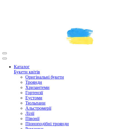
Каталог
Букети квітів
Оригінальні букети
Троянди
Хризантеми
Гортензії
Еустоми
Тюльпани
Альстромерії
Лілії
Півонії
Піоноподібні троянди
Ромашки