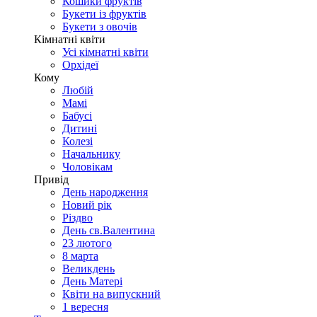
Кошики фруктів
Букети із фруктів
Букети з овочів
Кімнатні квіти
Усі кімнатні квіти
Орхідеї
Кому
Любій
Мамі
Бабусі
Дитині
Колезі
Начальнику
Чоловікам
Привід
День народження
Новий рік
Різдво
День св.Валентина
23 лютого
8 марта
Великдень
День Матері
Квіти на випускний
1 вересня