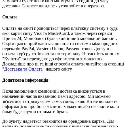
Замовити букет необхідно мінімум за 3 години до часу
доставки. Бажаєте швидше - уточнюйте в оператора.
Оплата
Оплата на сайті проводиться через платіжну систему з будь
якої карти світу Visa та MasterCard, а також через сервіси
Приват24, Монобанк і будь який інший мобільний банкінг.
Окрім цього приймаються до оплати системи міжнародних
переказів PayPal, Western Union, Paysend тощо. Доступна
оплата кур'єру готівкою та по терміналу. Натисність кнопку
"Купити" та переходьте до оформлення замовлення.
Докладніше про ці та інші способи оплати читайте на сторінці
"
Доставка та Оплата
" нашого сайту.
Додаткова інформація
Після замовлення композиції доставка виконується в
назначений час за вказаною Вами адресою. Ми можемо
зв'язатися з отримувачем самостійно, якщо Ви не володієте
інформацією про його місцезнаходження або не знаєте коли
йому буде зручно отримати букет.
До букету надається безкоштовна брендована картка. Для
великих повідомлень та особливих випадків рекомендуємо