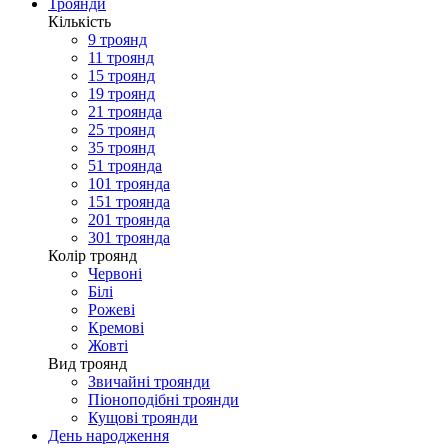
Троянди
Кількість
9 троянд
11 троянд
15 троянд
19 троянд
21 троянда
25 троянд
35 троянд
51 троянда
101 троянда
151 троянда
201 троянда
301 троянда
Колір троянд
Червоні
Білі
Рожеві
Кремові
Жовті
Вид троянд
Звичайні троянди
Піоноподібні троянди
Кущові троянди
День народження