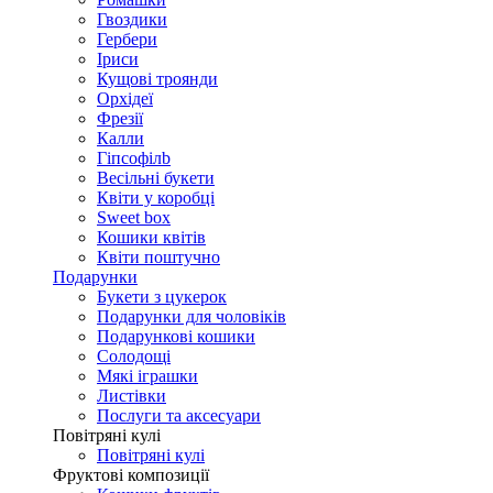
Гвоздики
Гербери
Іриси
Кущові троянди
Орхідеї
Фрезії
Калли
Гіпсофілb
Весільні букети
Квіти у коробці
Sweet box
Кошики квітів
Квіти поштучно
Подарунки
Букети з цукерок
Подарунки для чоловіків
Подарункові кошики
Солодощі
Мякі іграшки
Листівки
Послуги та аксесуари
Повітряні кулі
Повітряні кулі
Фруктові композиції