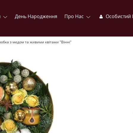
и
День Народження
Про Нас
Особистий 
обка з медом та живими квітами "Вінні"