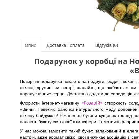
Опис
Доставка і оплата
Відгуків (0)
Подарунок у коробці на Н
«В
Новорічні подарунки чекають на подруги, родичі, кохані
дівчині, дружині чи сестрі, згадайте, що люблять жінк
порадує жіноче серце. Достатньо додати до солодощів кві
«Розарій»
Флористи інтернет-магазину
створюють солод
«Вінні». Невеликі баночки натурального меду доповнен
дівчину байдужою! Ніжні жовті бутони кущових троянд по
надають букету святкової атмосфери. Тематичні флорист
У нас можна замовити такий букет, запакований в елег
настрій, адже аромат свіжої хвої викликає асоціацію зі с