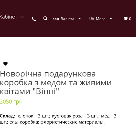
Кабінет
0
грн
Валюта
Мова
Новорічна подарункова
коробка з медом та живими
квітами "Вінні"
2050 грн
Склад:
хлопок - 3 шт.; кустовая роза - 3 шт.; мед - 3
шт.; ель; коробка; флористические материалы.