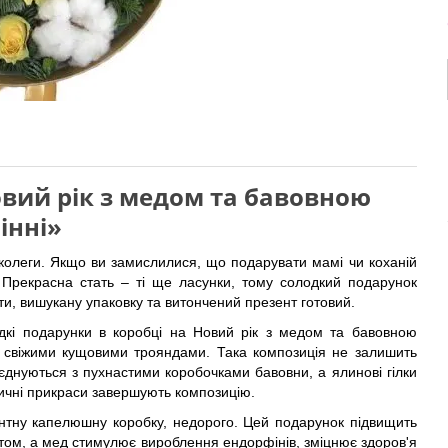
овий рік з медом та бавовною
інні»
, колеги. Якщо ви замислилися, що подарувати мамі чи коханій
и. Прекрасна стать – ті ще ласунки, тому солодкий подарунок
ти, вишукану упаковку та витончений презент готовий.
кі подарунки в коробці на Новий рік з медом та бавовною
і свіжими кущовими трояндами. Така композиція не залишить
єднуються з пухнастими коробочками бавовни, а ялинові гілки
ичні прикраси завершують композицію.
антну капелюшну коробку, недорого. Цей подарунок підвищить
вятом, а мед стимулює вироблення ендорфінів, зміцнює здоров'я