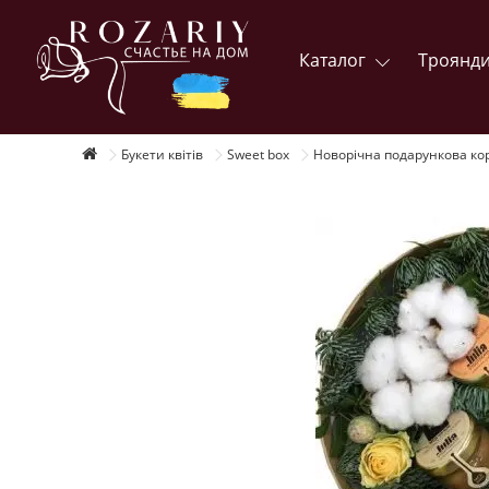
Каталог
Троянд
Букети квітів
Sweet box
Новорічна подарункова кор