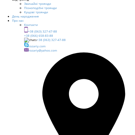
Звичайні троянди
Піоноподібні троянди
Кущові троянди
День народження
Про нас
Контакти
+38 (063) 327-47-88
+38 (066) 658-83-88
+38 (063) 327-47-88
rozariy.com
rozariy@yahoo.com