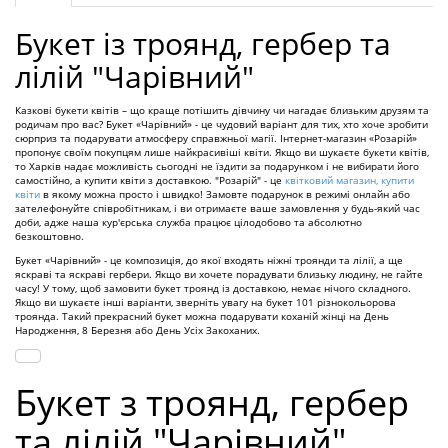
Букет із троянд, гербер та
лілій "Чарівний"
Казкові букети квітів – що краще потішить дівчину чи нагадає близьким друзям та
родичам про вас? Букет «Чарівний» - це чудовий варіант для тих, хто хоче зробити
сюрприз та подарувати атмосферу справжньої магії. Інтернет-магазин «Розарій»
пропонує своїм покупцям лише найкрасивіші квіти. Якщо ви шукаєте букети квітів,
то Харків надає можливість сьогодні не їздити за подарунком і не вибирати його
самостійно, а купити квіти з доставкою. "Розарій" - це
квітковий магазин, купити
квіти
в якому можна просто і швидко! Замовте подарунок в режимі онлайн або
зателефонуйте співробітникам, і ви отримаєте ваше замовлення у будь-який час
доби, адже наша кур'єрська служба працює цілодобово та абсолютно
безкоштовно.
Букет «Чарівний» - це композиція, до якої входять ніжні троянди та лілії, а ще
яскраві та яскраві гербери. Якщо ви хочете порадувати близьку людину, не гайте
часу! У тому, щоб замовити букет троянд із доставкою, немає нічого складного.
Якщо ви шукаєте інші варіанти, зверніть увагу на букет 101 різнокольорова
троянда. Такий прекрасний букет можна подарувати коханій жінці на День
Народження, 8 Березня або День Усіх Закоханих.
Букет з троянд, гербер
та лілій "Чарівний"