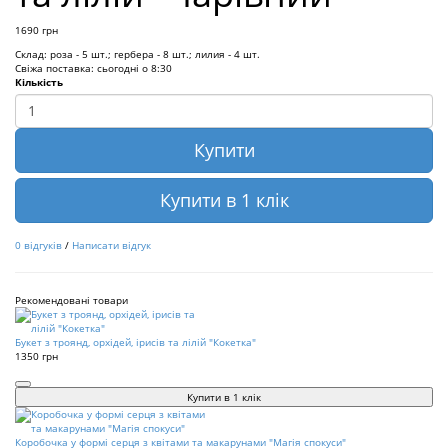
1690 грн
Склад:
роза - 5 шт.; гербера - 8 шт.; лилия - 4 шт.
Свіжа поставка: сьогодні о 8:30
Кількість
Купити
Купити в 1 клік
0 відгуків
/
Написати відгук
Рекомендовані товари
Букет з троянд, орхідей, ірисів та лілій "Кокетка"
1350 грн
Купити в 1 клік
Коробочка у формі серця з квітами та макарунами "Магія спокуси"