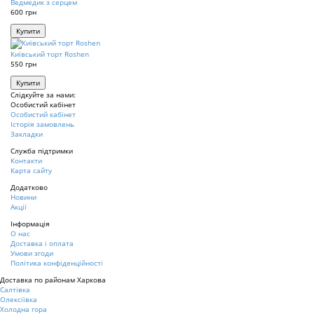
Ведмедик з серцем
600 грн
Купити
Київський торт Roshen
550 грн
Купити
Слідкуйте за нами:
Особистий кабінет
Особистий кабінет
Історія замовлень
Закладки
Служба підтримки
Контакти
Карта сайту
Додатково
Новини
Акції
Інформація
О нас
Доставка і оплата
Умови згоди
Політика конфіденційності
Доставка по районам Харкова
Салтівка
Олексіївка
Холодна гора