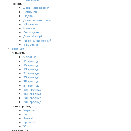
Привід
День народження
Новий рік
Різдво
День св.Валентина
23 лютого
8 марта
Великдень
День Матері
Квіти на випускний
1 вересня
Троянди
Кількість
9 троянд
11 троянд
15 троянд
19 троянд
21 троянда
25 троянд
35 троянд
51 троянда
101 троянда
151 троянда
201 троянда
301 троянда
Колір троянд
Червоні
Білі
Рожеві
Кремові
Жовті
Вид троянд