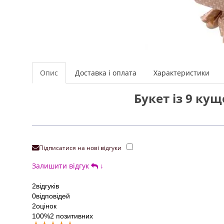
Опис
Доставка і оплата
Характеристики
Букет із 9 ку
Підписатися на нові відгуки
Залишити відгук
↓
2
відгуків
0
відповідей
2
оцінок
100%
2 позитивних