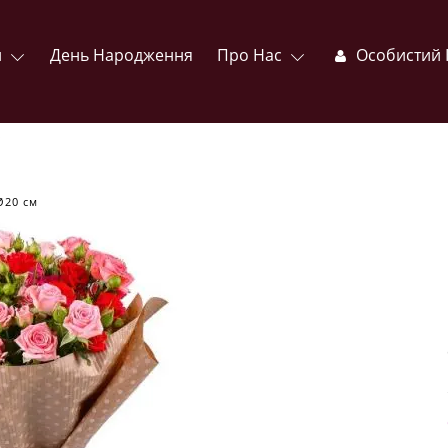
и
День Народження
Про Нас
Особистий 
"
Ø20 см