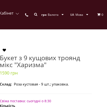
Кабінет
0
грн
Валюта
Мова
Букет з 9 кущових троянд
мікс "Харизма"
1590 грн
Склад:
Роза кустовая - 9 шт.; упаковка.
Свіжа поставка: сьогодні о 8:30
Кількість