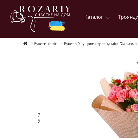
Каталог
Троянд
Букети квітів
Букет з 9 кущових троянд мікс "Харизма
50 см